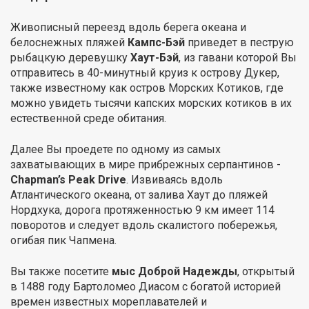
Живописный переезд вдоль берега океана и
белоснежных пляжей
Кампс-Бэй
приведет в пеструю
рыбацкую деревушку
Хаут-Бэй
, из гавани которой Вы
отправитесь в 40-минутный круиз к острову Дукер,
также известному как остров Морских Котиков, где
можно увидеть тысячи капских морских котиков в их
естественной среде обитания.
Далее Вы проедете по одному из самых
захватывающих в мире прибрежных серпантинов -
Chapman’s Peak Drive
. Извиваясь вдоль
Атлантического океана, от залива Хаут до пляжей
Нордхука, дорога протяженностью 9 км имеет 114
поворотов и следует вдоль скалистого побережья,
огибая пик Чапмена.
Вы также посетите
мыс Доброй Надежды
, открытый
в 1488 году Бартоломео Диасом с богатой историей
времен известных мореплавателей и