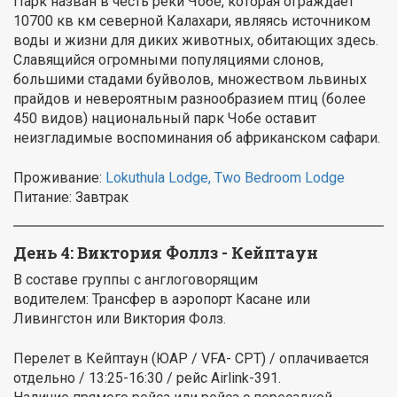
Парк назван в честь реки Чобе, которая ограждает
10700 кв км северной Калахари, являясь источником
воды и жизни для диких животных, обитающих здесь.
Славящийся огромными популяциями слонов,
большими стадами буйволов, множеством львиных
прайдов и невероятным разнообразием птиц (более
450 видов) национальный парк Чобе оставит
неизгладимые воспоминания об африканском сафари.
Проживание:
Lokuthula Lodge, Two Bedroom Lodge
Питание: Завтрак
День 4: Виктория Фоллз - Кейптаун
В составе группы с англоговорящим
водителем: Трансфер в аэропорт Касане или
Ливингстон или Виктория Фолз.
Перелет в Кейптаун (ЮАР / VFA- CPT) / оплачивается
отдельно / 13:25-16:30 / рейс Airlink-391.