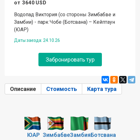
от
3640
USD
Водопад Виктория (со стороны Зимбабве и
Замбии) - парк Чобе (Ботсвана) – Кейптаун
(ЮАР)
Даты заезда:
24.10.26
Забронировать тур
Описание
(активная вкладка)
Стоимость
Карта тура
ЮАР
Зимбабве
Замбия
Ботсвана