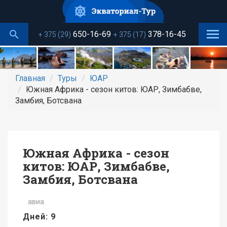
Перейти
к
основному
650-16-69
378-16-45
+ 375 (29)
+ 375 (17)
содержанию
Главная
Туры
ЮАР
Южная Африка - сезон китов: ЮАР, Зимбабве,
Замбия, Ботсвана
Южная Африка - сезон
китов: ЮАР, Зимбабве,
Замбия, Ботсвана
авиа
Дней: 9