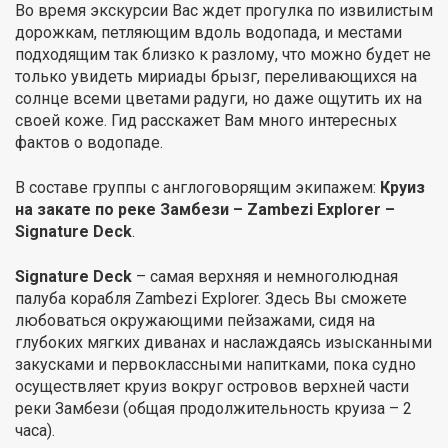
Во время экскурсии Вас ждет прогулка по извилистым
дорожкам, петляющим вдоль водопада, и местами
подходящим так близко к разлому, что можно будет не
только увидеть мириады брызг, переливающихся на
солнце всеми цветами радуги, но даже ощутить их на
своей коже. Гид расскажет Вам много интересных
фактов о водопаде.
В составе группы с англоговорящим экипажем:
Круиз
на закате по реке Замбези – Zambezi Explorer –
Signature Deck
.
Signature Deck
– самая верхняя и немноголюдная
палуба корабля Zambezi Explorer. Здесь Вы сможете
любоваться окружающими пейзажами, сидя на
глубоких мягких диванах и наслаждаясь изысканными
закусками и первоклассными напитками, пока судно
осуществляет круиз вокруг островов верхней части
реки Замбези (общая продолжительность круиза – 2
часа).