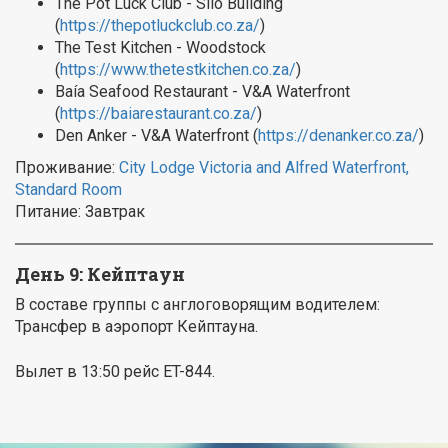
The Pot Luck Club - Silo Building
(
https://thepotluckclub.co.za/
)
The Test Kitchen - Woodstock
(
https://www.thetestkitchen.co.za/
)
Baía Seafood Restaurant - V&A Waterfront
(
https://baiarestaurant.co.za/
)
Den Anker - V&A Waterfront (
https://denanker.co.za/
)
Проживание:
City Lodge Victoria and Alfred Waterfront,
Standard Room
Питание: Завтрак
День 9: Кейптаун
В составе группы с англоговорящим водителем:
Трансфер в аэропорт Кейптауна.
Вылет в 13:50 рейс ET-844.