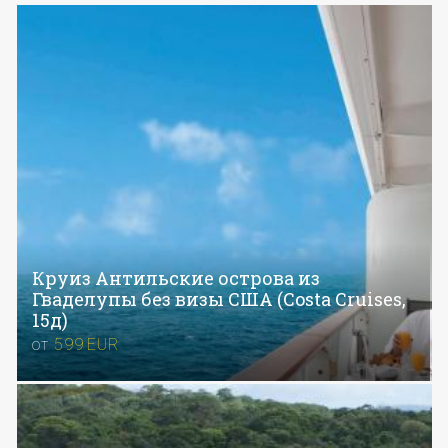
Круиз Антильские острова из
Гваделупы без визы США (Costa Cruises,
15д)
от
599
EUR