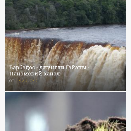
Барбадос - джунгли Гайаны -
Панамский канал
от
1920
USD