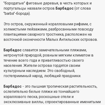
"бородатые" фиговые деревья, в честь которых и
португальцы назвали остров
Барбадос
(от слова
"barba"-борода).
Это остров, окруженный коралловыми рифами, с
холмистыми пейзажами, разбросанными повсюду
плантациями сахарного тростника, расположен на
восточной оконечности Малых Антильских островов.
Барбадос
славится замечательными пляжами,
нетронутой природой, ровным мягким климатом в
течение всего года и приветливостью своего
населения. Жители острова гордятся своим
культурным наследием. Это свободный,
гостеприимный народ, любящий праздники.
Барбадос
- это пышная тропическая растительность,
ослепительно белые пляжи из тончайшего
кораллового песка, роскошные отели и
эксклюзивные виллы, спроектированные именитыми