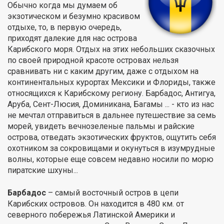
Обычно когда мы думаем об
экзотическом и безумно красивом
отдыхе, то, в первую очередь,
приходят далекие для нас острова
Карибского моря. Отдых на этих небольших сказочных
по своей природной красоте островах нельзя
сравнивать ни с каким другим, даже с отдыхом на
континентальных курортах Мексики и Флориды, также
относящихся к Карибскому региону. Барбадос, Антигуа,
Аруба, Сент-Люсия, Доминикана, Багамы ... - кто из нас
не мечтал отправиться в дальнее путешествие за семь
морей, увидеть вечнозеленые пальмы и райские
острова, отведать экзотических фруктов, ощутить себя
охотником за сокровищами и окунуться в изумрудные
волны, которые еще совсем недавно носили по морю
пиратские шхуны...
Барбадос
– самый восточный остров в цепи
Карибских островов. Он находится в 480 км. от
северного побережья Латинской Америки и