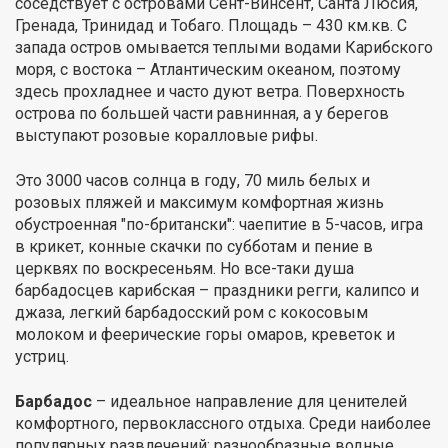
соседствует с островами Сент-Винсент, Санта Люсия,
Гренада, Тринидад и Тобаго. Площадь – 430 км.кв. С
запада остров омывается теплыми водами Карибского
моря, с востока – Атлантическим океаном, поэтому
здесь прохладнее и часто дуют ветра. Поверхность
острова по большей части равнинная, а у берегов
выступают розовые коралловые рифы.
Это 3000 часов солнца в году, 70 миль белых и
розовых пляжей и максимум комфортная жизнь
обустроенная "по-британски": чаепитие в 5-часов, игра
в крикет, конные скачки по субботам и пение в
церквях по воскресеньям. Но все-таки душа
барбадосцев карибская – праздники регги, калипсо и
джаза, легкий барбадосский ром с кокосовым
молоком и феерические горы омаров, креветок и
устриц.
Барбадос
– идеальное направление для ценителей
комфортного, первоклассного отдыха. Среди наиболее
популярных развлечений: разнообразные водные