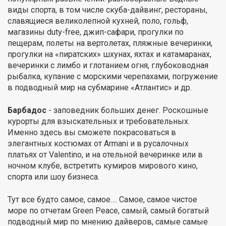
виды спорта, в том числе скуба-дайвинг, рестораны,
славящиеся великолепной кухней, поло, гольф,
магазины duty-free, джип-сафари, прогулки по
пещерам, полеты на вертолетах, пляжные вечеринки,
прогулки на «пиратских» шхунах, яхтах и катамаранах,
вечеринки с лимбо и глотанием огня, глубоководная
рыбалка, купание с морскими черепахами, погружение
в подводный мир на субмарине «Атлантис» и др.
Барбадос
- заповедник больших денег. Pocкошные
курорты для взыскательных и требовательных.
Именно здесь вы сможете покрасоваться в
элегантных костюмах от Armani и в русалочных
платьях от Valentino, и на отельной вечеринке или в
ночном клубе, встретить кумиров мирового кино,
спорта или шоу бизнеса.
Тут все будто самое, самое…. Самое, самое чистое
море по отчетам Green Peace, самый, самый богатый
подводный мир по мнению дайверов, самые самые