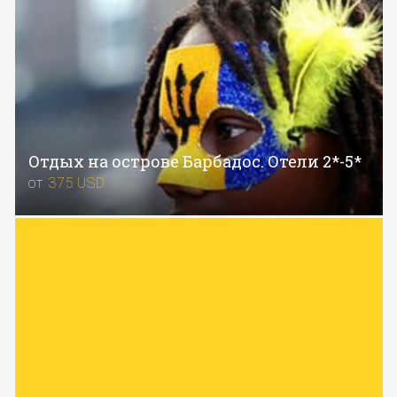
Отдых на острове Барбадос. Отели 2*-5*
от
375
USD