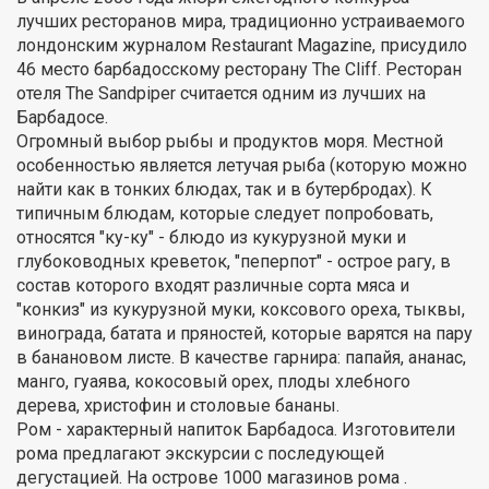
лучших ресторанов мира, традиционно устраиваемого
лондонским журналом Restaurant Magazine, присудило
46 место барбадосскому ресторану The Cliff. Ресторан
отеля The Sandpiper считается одним из лучших на
Барбадосе.
Огромный выбор рыбы и продуктов моря. Местной
особенностью является летучая рыба (которую можно
найти как в тонких блюдах, так и в бутербродах). К
типичным блюдам, которые следует попробовать,
относятся "ку-ку" - блюдо из кукурузной муки и
глубоководных креветок, "пеперпот" - острое рагу, в
состав которого входят различные сорта мяса и
"конкиз" из кукурузной муки, коксового ореха, тыквы,
винограда, батата и пряностей, которые варятся на пару
в банановом листе. В качестве гарнира: папайя, ананас,
манго, гуаява, кокосовый орех, плоды хлебного
дерева, христофин и столовые бананы.
Ром - характерный напиток Барбадоса. Изготовители
рома предлагают экскурсии с последующей
дегустацией. На острове 1000 магазинов рома .