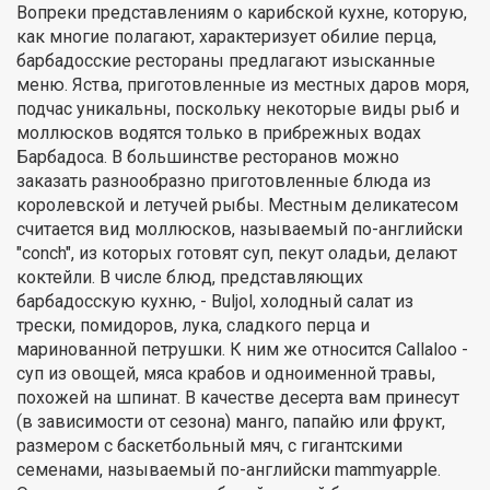
Вопреки представлениям о карибской кухне, которую,
как многие полагают, характеризует обилие перца,
барбадосские рестораны предлагают изысканные
меню. Яства, приготовленные из местных даров моря,
подчас уникальны, поскольку некоторые виды рыб и
моллюсков водятся только в прибрежных водах
Барбадоса. В большинстве ресторанов можно
заказать разнообразно приготовленные блюда из
королевской и летучей рыбы. Местным деликатесом
считается вид моллюсков, называемый по-английски
"conch", из которых готовят суп, пекут оладьи, делают
коктейли. В числе блюд, представляющих
барбадосскую кухню, - Buljol, холодный салат из
трески, помидоров, лука, сладкого перца и
маринованной петрушки. К ним же относится Callaloo -
суп из овощей, мяса крабов и одноименной травы,
похожей на шпинат. В качестве десерта вам принесут
(в зависимости от сезона) манго, папайю или фрукт,
размером с баскетбольный мяч, с гигантскими
семенами, называемый по-английски mammyapple.