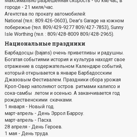
Максимально разрешенная скорость - 60 км/час, в
городе - 21 миля/час.
Агентства по прокату автомобилей:
National (тел.: 809.426-0603), Dear's Garage на южном
побережье (тел. 809/429-9277 809/427-7853), Sunny
Isle Worthing (тел. : 809/428-8009 809/428-2965).
Национальные праздники
Барбадосцы (bajans) очень приветливы и радушны.
Богатая событиями история и культура находят свое
отражение в содержательном Календаре событий,
который открывается в январе Барбадосским
Джазовым Фестивалем. Праздники сбора урожая
Кроп-Овер наполняют остров ритмами калипсо и
сока-самбы летом и осенью. А заканчивается год
рождественскими скачками.
1 января - Новый год.
март-апрель - День Эррол Барроу.
март-апрель - Пасха.
28 апреля - День Героев.
1 мая - День труда.