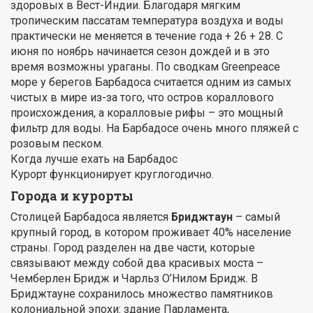
здоровых в Вест-Индии. Благодаря мягким
тропическим пассатам температура воздуха и воды
практически не меняется в течение года + 26 + 28. С
июня по ноябрь начинается сезон дождей и в это
время возможны ураганы. По сводкам Greenpeace
море у берегов Барбадоса считается одним из самых
чистых в мире из-за того, что остров кораллового
происхождения, а коралловые рифы – это мощный
фильтр для воды. На Барбадосе очень много пляжей с
розовым песком.
Когда лучше ехать на Барбадос
Курорт функционирует круглогодично.
Города и курорты
Столицей Барбадоса является
Бриджтаун
– самый
крупный город, в котором проживает 40% население
страны. Город разделен на две части, которые
связывают между собой два красивых моста –
Чемберлен Бридж и Чарльз О’Нилом Бридж. В
Бриджтауне сохранилось множество памятников
колониальной эпохи: здание Парламента,