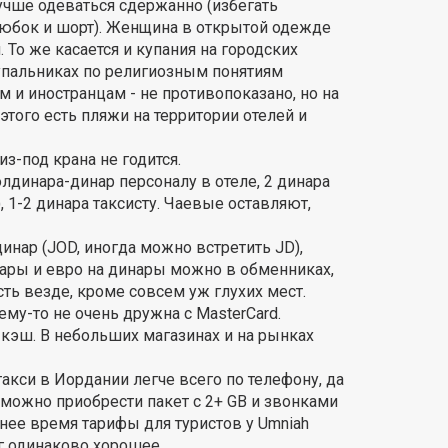
учше одеваться сдержанно (избегать
 юбок и шорт). Женщина в открытой одежде
То же касается и купания на городских
упальниках по религиозным понятиям
м и иностранцам - не противопоказано, но на
этого есть пляжи на территории отелей и
з-под крана не годится.
лдинара-динар персоналу в отеле, 2 динара
, 1-2 динара таксисту. Чаевые оставляют,
нар (JOD, иногда можно встретить JD),
лары и евро на динары можно в обменниках,
ть везде, кроме совсем уж глухих мест.
му-то не очень дружна с MasterCard.
 кэш. В небольших магазинах и на рынках
кси в Иордании легче всего по телефону, да
 можно приобрести пакет c 2+ GB и звонками
еднее время тарифы для туристов у Umniah
уг одинаково хорошее.