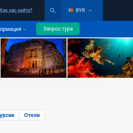
Как нас найти?
BYR
Запрос тура
ормация
урсии
Отели