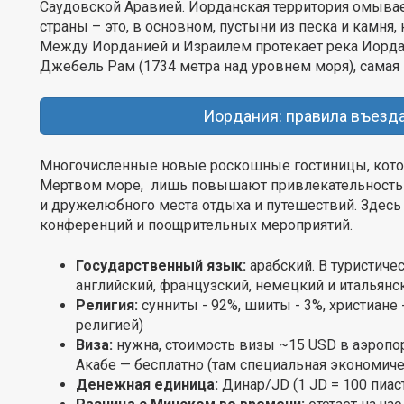
Саудовской Аравией. Иорданская территория омыв
страны – это, в основном, пустыни из песка и камня
Между Иорданией и Израилем протекает река Иордан
Джебель Рам (1734 метра над уровнем моря), самая 
Иордания: правила въезда
Многочисленные новые роскошные гостиницы, котор
Мертвом море, лишь повышают привлекательность И
и дружелюбного места отдыха и путешествий. Здесь
конференций и поощрительных мероприятий.
Государственный язык:
арабский. В туристиче
английский, французский, немецкий и итальянс
Религия:
сунниты - 92%, шииты - 3%, христиане
религией)
Виза:
нужна, стоимость визы ~15 USD в аэропор
Акабе — бесплатно (там специальная экономиче
Денежная единица:
Динар/JD (1 JD = 100 пиаст