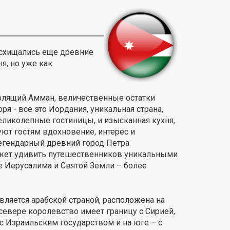
схищались еще древние
я, но уже как
рлящий Амман, величественные остатки
я - все это Иордания, уникальная страна,
еликолепные гостиницы, и изысканная кухня,
ют гостям вдохновение, интерес и
легендарный древний город Петра
может удивить путешественников уникальными
е Иерусалима и Святой Земли – более
ляется арабской страной, расположена на
севере королевство имеет границу с Сирией,
 с Израильским государством и на юге – с