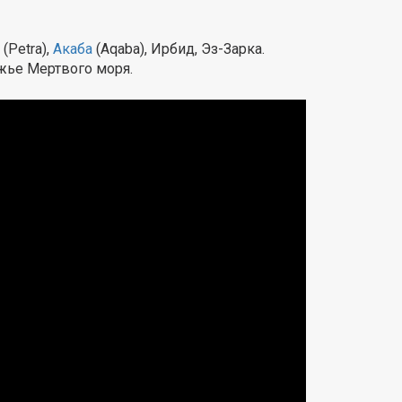
(Petra),
Акаба
(Aqaba), Ирбид, Эз-Зарка.
жье Мертвого моря.