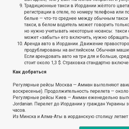
Традиционные такси в Иордании жёлтого цвета
регистрации в отеле, по номеру телефона или п
белые — что-то среднее между обычным такси 
такси, в белом водитель может говорить только
но нужно учитывать некоторые нюансы: такси о
может «забыть» его включить, нужно обращать 
Аренда авто в Иордании. Движение правосторо
продублированы на английском. Обычная машина
Если арендовать авто на три для и больше, сред
стоит около 1,3 $. Страховка стандартно включе
Как добраться
Регулярные рейсы Москва — Амман выполняют авиако
воскресенье). Продолжительность перелета — около 
Регулярные рейсы Киев — Амман еженедельно выпол
Jordanian. Перелет до Иордании у граждан Украины
часов.
Из Минска и Алма-Аты в иорданскую столицу летает Tu