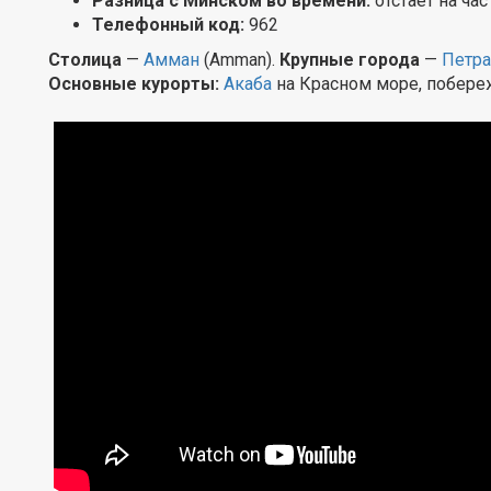
Разница с Минском во времени:
отстает на час
Телефонный код:
962
Столица
—
Амман
(Amman).
Крупные города
—
Петра
Основные курорты:
Акаба
на Красном море, побере