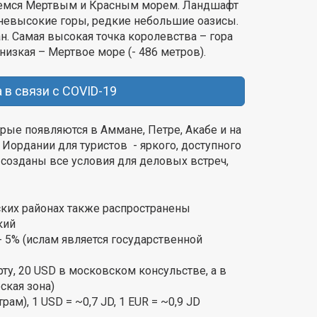
аемся Мертвым и Красным морем. Ландшафт
, невысокие горы, редкие небольшие оазисы.
. Самая высокая точка королевства – гора
низкая – Мертвое море (- 486 метров).
 в связи с COVID-19
ые появляются в Аммане, Петре, Акабе и на
ордании для туристов - яркого, доступного
 созданы все условия для деловых встреч,
ских районах также распространены
кий
 - 5% (ислам является государственной
ту, 20 USD в московском консульстве, а в
ская зона)
рам), 1 USD = ~0,7 JD, 1 EUR = ~0,9 JD