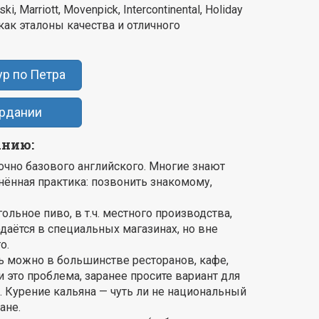
Marriott, Movenpick, Intercontinental, Holiday
как эталоны качества и отличного
ур по Петра
ордании
анию:
очно базового английского. Многие знают
анённая практика: позвонить знакомому,
ольное пиво, в т.ч. местного производства,
одаётся в специальных магазинах, но вне
о.
ь можно в большинстве ресторанов, кафе,
и это проблема, заранее просите вариант для
. Курение кальяна — чуть ли не национальный
ане.