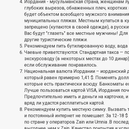
Иордания - мусульманская страна, женщинам л
глубоких вырезов, обнаженных плеч, коротких
будет объектом всеобщего мужского внимания. 
муниципальных пляжах. Местным купаться в к
запрещено (купаются в своей одежде), а русски
Вас будут "глазеть" все местные мужчины! Для 
другие туристические пляжи.
Рекомендуем пить бутилированную воду, вода и
Чаевые приветствуются. Стандартная такса — по
экскурсоводу (в некоторых местах до 10 динар)
если обслуживание понравилось.
Национальная валюта Иордании – иорданский ди
который равен примерно 1,41 $. Поменять дол
которые есть практически всюду. Банкоматы ес
Лучше пользоваться картой VISA, Иордания поче
Предпочтительно иметь и деньги на карточке, и
вряд ли удастся расплатиться картой.
Рекомендуем купить местную симку. Вызвать та
и постоянный интернет не помешает. За 12-18 $
по стране у операторов Zain или Umnia .В посл
выгоднее, чем у Zain. Качество покрытия и усл