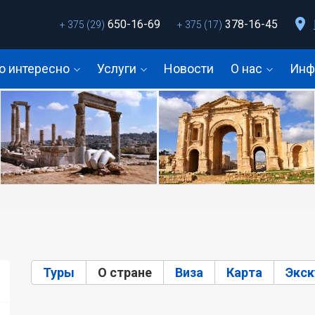
650-16-69
378-16-45
+ 375 (29)
+ 375 (17)
о интересно
Услуги
Новости
О нас
Инф
Туры
О стране
(активная вкладка)
Виза
Карта
Экск