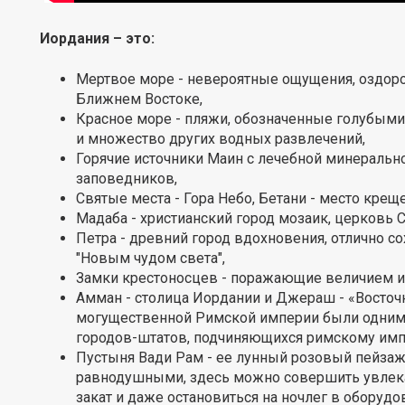
Иордания – это:
Мертвое море - невероятные ощущения, оздоро
Ближнем Востоке,
Красное море - пляжи, обозначенные голубым
и множество других водных развлечений,
Горячие источники Маин с лечебной минерально
заповедников,
Святые места - Гора Небо, Бетани - место крещ
Мадаба - христианский город мозаик, церковь С
Петра - древний город вдохновения, отлично с
"Новым чудом света",
Замки крестоносцев - поражающие величием и
Амман - столица Иордании и Джераш - «Восточ
могущественной Римской империи были одними
городов-штатов, подчиняющихся римскому имп
Пустыня Вади Рам - ее лунный розовый пейзаж 
равнодушными, здесь можно совершить увлека
закат и даже остановиться на ночлег в оборудо