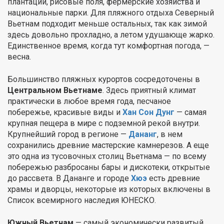
плантации, рисовые поля, фермерские хозяйства и
национальные парки. Для пляжного отдыха Северный
Вьетнам подходит меньше остальных, так как зимой
здесь довольно прохладно, а летом удушающе жарко.
Единственное время, когда тут комфортная погода, —
весна.
Большинство пляжных курортов сосредоточены в
Центральном Вьетнаме
. Здесь приятный климат
практически в любое время года, песчаное
побережье, красивые виды и
Хан Сон Дунг
— самая
крупная пещера в мире с подземной рекой внутри.
Крупнейший город в регионе —
Дананг
, в нем
сохранились древние мастерские камнерезов. А еще
это одна из тусовочных столиц Вьетнама — по всему
побережью разбросаны бары и дискотеки, открытые
до рассвета. В Дананге и городе
Хюэ
есть древние
храмы и дворцы, некоторые из которых включены в
Список всемирного наследия ЮНЕСКО.
Южный Вьетнам
— самый экономически развитый