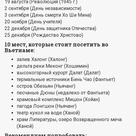
19 августа (Революция (1945 г.)
2 сентября (День независимости)
3 сентября (День смерти Хо Ши Мина)
20 ноября (День учителя)
22 декабря (День защитника Отечества)
25 декабря (Рождество Христово)
10 мест, которые стоит посетить во
Вьетнаме:
залив Халонг (Халонг)
дельта реки Меконг (Хошимин)
высокогорный курорт Далат (Далат)
термальные источники Бинь Чао (Фантьет)
остров Обезьян (Ньячанг)
песчаные Дюны (недалеко от Фантьета)
храмовый комплекс Мишон (Хойан)
пагода Лонгшон (Ньячанг)
театр кукол на воде (Ханой)
храм Литературы, озеро Возвращенного меча
(Ханой)
Рекомендуем попробовать: