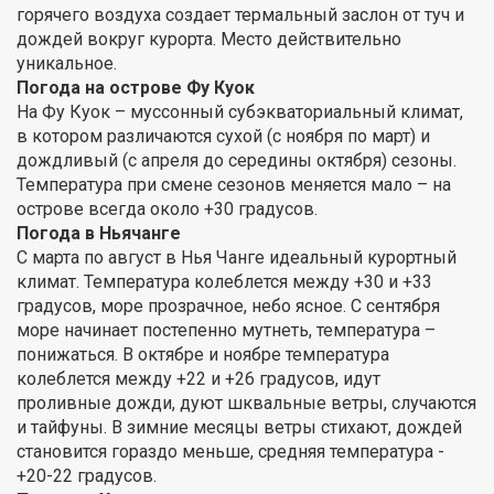
горячего воздуха создает термальный заслон от туч и
дождей вокруг курорта. Место действительно
уникальное.
Погода на острове Фу Куок
На Фу Куок – муссонный субэкваториальный климат,
в котором различаются сухой (с ноября по март) и
дождливый (с апреля до середины октября) сезоны.
Температура при смене сезонов меняется мало – на
острове всегда около +30 градусов.
Погода в Ньячанге
С марта по август в Нья Чанге идеальный курортный
климат. Температура колеблется между +30 и +33
градусов, море прозрачное, небо ясное. С сентября
море начинает постепенно мутнеть, температура –
понижаться. В октябре и ноябре температура
колеблется между +22 и +26 градусов, идут
проливные дожди, дуют шквальные ветры, случаются
и тайфуны. В зимние месяцы ветры стихают, дождей
становится гораздо меньше, средняя температура -
+20-22 градусов.