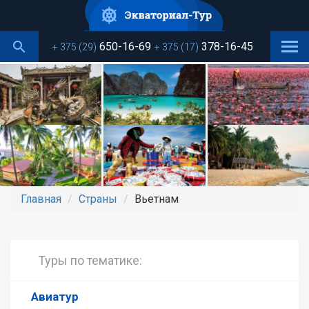
Перейти
к
основному
650-16-69
378-16-45
+ 375 (29)
+ 375 (17)
содержанию
Главная
Страны
Вьетнам
Туры по тематике:
Авиатур