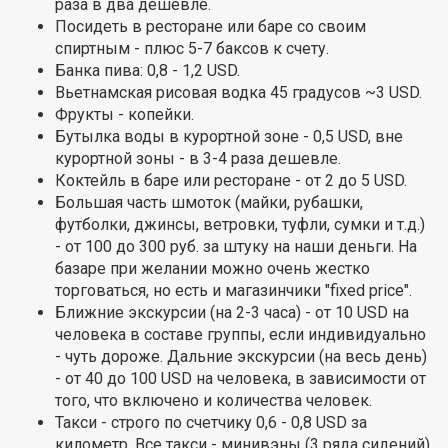
раза в два дешевле.
Посидеть в ресторане или баре со своим
спиртным - плюс 5-7 баксов к счету.
Банка пива: 0,8 - 1,2 USD.
Вьетнамская рисовая водка 45 градусов ~3 USD.
Фрукты - копейки.
Бутылка воды в курортной зоне - 0,5 USD, вне
курортной зоны - в 3-4 раза дешевле.
Коктейль в баре или ресторане - от 2 до 5 USD.
Большая часть шмоток (майки, рубашки,
футболки, джинсы, ветровки, туфли, сумки и т.д.)
- от 100 до 300 руб. за штуку на наши деньги. На
базаре при желании можно очень жестко
торговаться, но есть и магазинчики "fixed price".
Ближние экскурсии (на 2-3 часа) - от 10 USD на
человека в составе группы, если индивидуально
- чуть дороже. Дальние экскурсии (на весь день)
- от 40 до 100 USD на человека, в зависимости от
того, что включено и количества человек.
Такси - строго по счетчику 0,6 - 0,8 USD за
километр. Все такси - минивэны (3 ряда сидений).