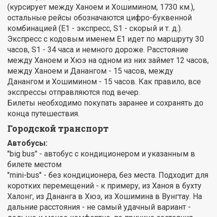
(курсирует между Ханоем и Хошимином, 1730 км.),
остальные рейсы обозначаются цифро-буквенной
комбинацией (E1 - экспресс, S1 - скорый и т. д.).
Экспресс с кодовым именем E1 идет по маршруту 30
часов, S1 - 34 часа и немного дороже. Расстояние
между Ханоем и Хюэ на одном из них займет 12 часов,
между Ханоем и Данангом - 15 часов, между
Данангом и Хошимином - 15 часов. Как правило, все
экспрессы отправляются под вечер.
Билеты необходимо покупать заранее и сохранять до
конца путешествия.
Городской транспорт
Автобусы:
"big bus" - автобус с кондиционером и указанным в
билете местом
"mini-bus" - без кондиционера, без места. Подходит для
коротких перемещений - к примеру, из Ханоя в бухту
Халонг, из Дананга в Хюэ, из Хошимина в Вунгтау. На
дальние расстояния - не самый удачный вариант -