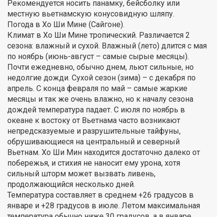
Рекомендуется носить панамку, бейсболку или
местную вьетнамскую конусовидную шляпу.
Погода в Хо Ши Мине (Сайгоне).
Климат в Хо Ши Мине тропический. Различается 2
сезона: влажный и сухой. Влажный (лето) длится с мая
по ноябрь (июнь-август – самые сырые месяцы).
Почти ежедневно, обычно днем, льют сильные, но
недолгие дожди. Сухой сезон (зима) – с декабря по
апрель. С конца февраля по май – самые жаркие
месяцы и так же очень влажно, но к началу сезона
дождей температура падает. С июля по ноябрь в
океане к востоку от Вьетнама часто возникают
непредсказуемые и разрушительные тайфуны,
обрушивающиеся на центральный и северный
Вьетнам. Хо Ши Мин находится достаточно далеко от
побережья, и стихия не наносит ему урона, хотя
сильный шторм может вызвать ливень,
продолжающийся несколько дней.
Температура составляет в среднем +26 градусов в
январе и +28 градусов в июле. Летом максимальная
температура обычно ниже 30 градусов, а в январе