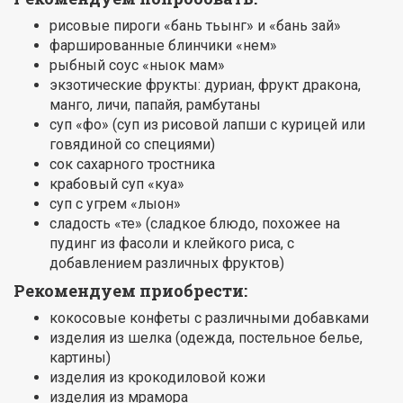
рисовые пироги «бань тьынг» и «бань зай»
фаршированные блинчики «нем»
рыбный соус «ныок мам»
экзотические фрукты: дуриан, фрукт дракона,
манго, личи, папайя, рамбутаны
суп «фо» (суп из рисовой лапши с курицей или
говядиной со специями)
сок сахарного тростника
крабовый суп «куа»
суп с угрем «лыон»
сладость «те» (сладкое блюдо, похожее на
пудинг из фасоли и клейкого риса, с
добавлением различных фруктов)
Рекомендуем приобрести:
кокосовые конфеты с различными добавками
изделия из шелка (одежда, постельное белье,
картины)
изделия из крокодиловой кожи
изделия из мрамора