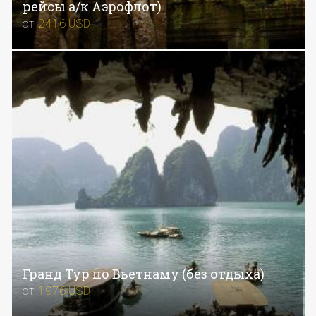
рейсы а/к Аэрофлот)
от
2416
USD
Гранд Тур по Вьетнаму (без отдыха)
от
1976
USD