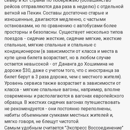
север и юг страны по побережью (большинство
рейсов отправляются два раза в неделю) с отдельной
веткой на Пекин. Составы достаточно старые и
изношенные, двигаются медленно, с частыми
остановками, но по сравнению с автобусами более
просторны и безопасны. Существует несколько типов
поездов - сидячие жесткие, сидячие мягкие, жесткие
спальные, мягкие спальные и спальные с
кондиционером (в зависимости от класса и места в
купе цена билета возрастает, но в любом случае
остается невысокой - от Дананга до Хошимина не
дороже $30, даже с учетом того, что с иностранца за
билет берут в 3 раза дороже, чем с местного жителя).
Уровень сервиса также возрастает в зависимости от
класса - мягкие спальные вагоны, например, вполне
современны и располагаются в вагонах европейского
образца. В жестких сидячих вагонах путешествовать
не рекомендуется - они постоянно переполнены,
набиты объемными сумками местных жителей и,
мягко говоря, не блещут чистотой.
Самым удобным считается "Экспресс Воссоединение"