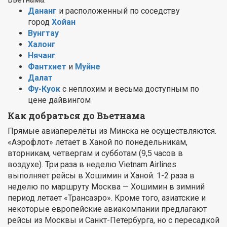
Дананг
и расположенный по соседству
город
Хойан
Вунгтау
Халонг
Нячанг
Фантхиет
и
Муйне
Далат
Фу-Куок
c неплохим и весьма доступным по
цене дайвингом
Как добраться до Вьетнама
Прямые авиаперелёты из Минска не осуществляются.
«Аэрофлот» летает в Ханой по понедельникам,
вторникам, четвергам и субботам (9,5 часов в
воздухе). Три раза в неделю Vietnam Airlines
выполняет рейсы в Хошимин и Ханой. 1-2 раза в
неделю по маршруту Москва — Хошимин в зимний
период летает «Трансаэро». Кроме того, азиатские и
некоторые европейские авиакомпании предлагают
рейсы из Москвы и Санкт-Петербурга, но с пересадкой