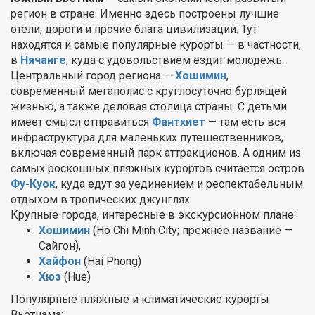
регион в стране. Именно здесь построены лучшие
отели, дороги и прочие блага цивилизации. Тут
находятся и самые популярные курорты — в частности,
в
Нячанге
, куда с удовольствием ездит молодежь.
Центральный город региона —
Хошимин
,
современный мегаполис с круглосуточно бурлящей
жизнью, а также деловая столица страны. С детьми
имеет смысл отправиться
Фантхиет
— там есть вся
инфраструктура для маленьких путешественников,
включая современный парк аттракционов. А одним из
самых роскошных пляжных курортов считается остров
Фу-Куок
, куда едут за уединением и респектабельным
отдыхом в тропических джунглях.
Крупные города, интересные в экскурсионном плане:
Хошимин
(Ho Chi Minh City; прежнее название —
Сайгон),
Хайфон
(Hai Phong)
Хюэ
(Hue)
Популярные пляжные и климатические курорты
Вьетнама: