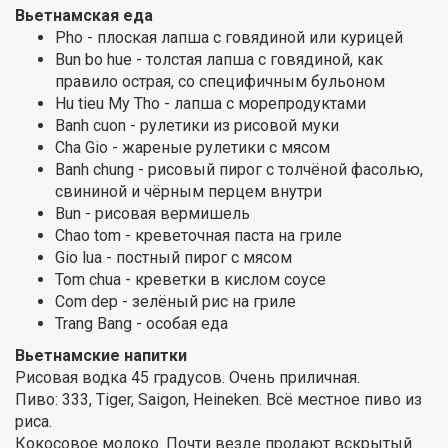
Вьетнамская еда
Pho - плоская лапша с говядиной или курицей
Bun bo hue - толстая лапша с говядиной, как
правило острая, со специфичным бульоном
Hu tieu My Tho - лапша с морепродуктами
Banh cuon - рулетики из рисовой муки
Cha Gio - жареные рулетики с мясом
Banh chung - рисовый пирог с толчёной фасолью,
свининой и чёрным перцем внутри
Bun - рисовая вермишель
Chao tom - креветочная паста на гриле
Gio lua - постный пирог с мясом
Tom chua - креветки в кислом соусе
Com dep - зелёный рис на гриле
Trang Bang - особая еда
Вьетнамские напитки
Рисовая водка 45 градусов. Очень приличная.
Пиво: 333, Tiger, Saigon, Heineken. Всё местное пиво из
риса.
Кокосовое молоко. Почти везде продают вскрытый