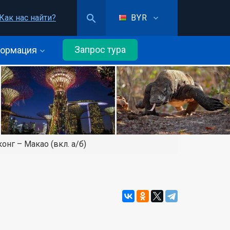
Как нас найти?
BYR
Запрос тура
ормация
онг – Макао (вкл. а/б)