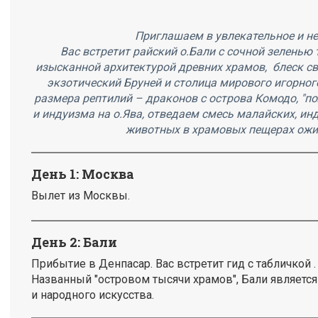
Приглашаем в увлекательное и н
Вас встретит райский о.Бали с сочной зеленью 
изысканной архитектурой древних храмов, блеск с
экзотический Бруней и столица мирового игорного
размера рептилий – драконов с острова Комодо, "
и индуизма на о.Ява, отведаем смесь малайских, ин
животных в храмовых пещерах ожи
День 1: Москва
Вылет из Москвы.
День 2: Бали
Прибытие в Денпасар. Вас встретит гид с табличкой . 
Названный "островом тысячи храмов", Бали являетс
и народного искусства.