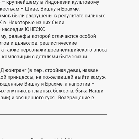
.) – крупнейшему в Индонезии культовому
ествам – Шиве, Вишну и Брахме.
амов были разрушены в результате сильных
X в. Некоторые из них были
о наследия ЮНЕСКО.
зму, рельефы которой отличаются особой
огов и дьяволов, реалистические
, а также персонажи древнеиндийского эпоса
композиции с деталями быта жизни
онгранг (в пер., стройная дева), назван
нской принцессы, не пожелавшей выйти замуж
вященные Вишну и Брахме, а напротив –
ых-спутников главных божеств: быка Нанди
зии) и священного гуся. Возвращение в