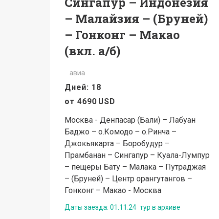
Сингапур – Индонезия
– Малайзия – (Бруней)
– Гонконг – Макао
(вкл. а/б)
авиа
Дней: 18
от
4690
USD
Москва - Денпасар (Бали) – Лабуан
Баджо – о.Комодо – о.Ринча –
Джокьякарта – Боробудур –
Прамбанан – Сингапур – Куала-Лумпур
– пещеры Бату – Малака – Путраджая
– (Бруней) – Центр орангутангов –
Гонконг – Макао - Москва
Даты заезда:
01.11.24
тур в архиве