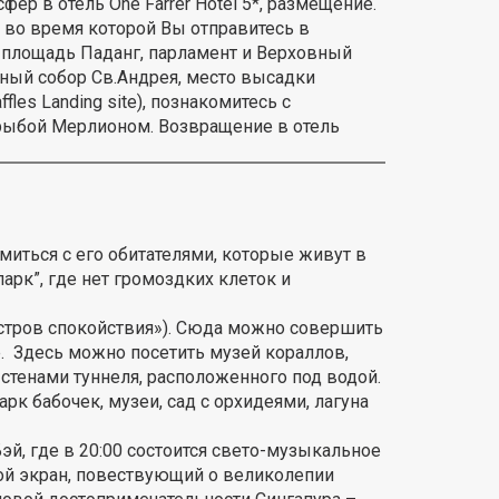
сфер в отель One Farrer Hotel 5*, размещение.
, во время которой Вы отправитесь в
ю площадь Паданг, парламент и Верховный
ьный собор Св.Андрея, место высадки
les Landing site), познакомитесь с
рыбой Мерлионом. Возвращение в отель
иться с его обитателями, которые живут в
арк”, где нет громоздких клеток и
остров спокойствия»). Сюда можно совершить
. Здесь можно посетить музей кораллов,
стенами туннеля, расположенного под водой.
рк бабочек, музеи, сад с орхидеями, лагуна
й, где в 20:00 состоится свето-музыкальное
ой экран, повествующий о великолепии