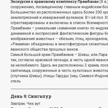
Экскурсия к храмовому комплексу Прамбанан
(X в
сооружению, посвященному главным индийским бож
Большинство из расположенных здесь более 200 хр
землетрясений и извержений вулканов. В I-ой пол. X
отреставрированы и включены в список Всемирног
Прамбанан – уникальная «каменная книга» по индуи
динамикой и экспрессией: фантастические фигуры б
изображения животных – обезьян, птиц, крокодилов
«Рамаяна» объединены в многофигурные сюжетные 
яванского общества прошлых веков.
Самый большой храм Прамбанана – Шивы, или Лара Дж
так, согласно красивой легенде, в честь одной ява
за нелюбимого. Здесь же расположены 2 храма, пос
святилища, сооруженные в честь культовых животн
(спутника Шивы), птицы Гаруды (нац. Символ Индоне
отель
День 9:
Сингапур
Завтрак. Чек аут.