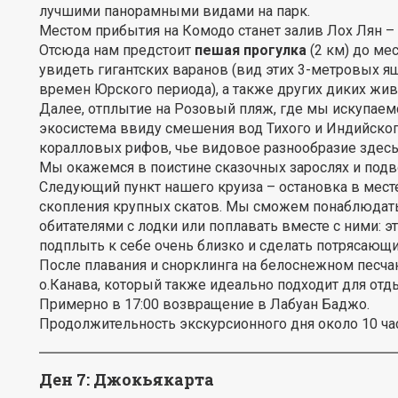
лучшими панорамными видами на парк.
Местом прибытия на Комодо станет залив Лох Лян – в
Отсюда нам предстоит
пешая прогулка
(2 км) до ме
увидеть гигантских варанов (вид этих 3-метровых я
времен Юрского периода), а также других диких жив
Далее, отплытие на Розовый пляж, где мы искупаемс
экосистема ввиду смешения вод Тихого и Индийског
коралловых рифов, чье видовое разнообразие здесь 
Мы окажемся в поистине сказочных зарослях и подво
Следующий пункт нашего круиза – остановка в месте
скопления крупных скатов. Мы сможем понаблюдат
обитателями с лодки или поплавать вместе с ними:
подплыть к себе очень близко и сделать потрясающ
После плавания и снорклинга на белоснежном песча
о.Канава, который также идеально подходит для отды
Примерно в 17:00 возвращение в Лабуан Баджо.
Продолжительность экскурсионного дня около 10 ча
Ден 7:
Джокьякарта