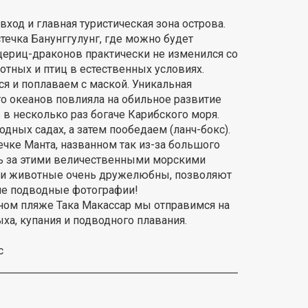
ход и главная туристическая зона острова.
стечка Банунггулунг, где можно будет
щериц-драконов практически не изменился со
отных и птиц в естественных условиях.
я и поплаваем с маской. Уникальная
о океанов повлияла на обильное развитие
в несколько раз богаче Карибского моря.
дных садах, а затем пообедаем (ланч-бокс).
чке Манта, названном так из-за большого
ь за этими величественными морскими
 эти животные очень дружелюбны, позволяют
ие подводные фотографии!
ном пляже Така Макассар мы отправимся на
ха, купания и подводного плавания.
с