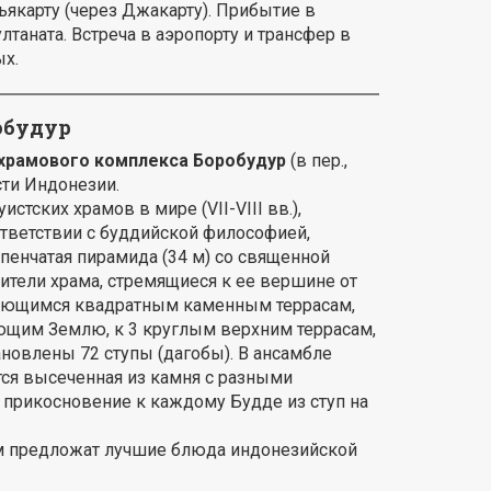
ьякарту (через Джакарту). Прибытие в
аната. Встреча в аэропорту и трансфер в
ых.
обудур
храмового комплекса Боробудур
(в пер.,
сти Индонезии.
тских храмов в мире (VII-VIII вв.),
тветствии с буддийской философией,
енчатая пирамида (34 м) со священной
ители храма, стремящиеся к ее вершине от
ьшающимся квадратным каменным террасам,
щим Землю, к 3 круглым верхним террасам,
новлены 72 ступы (дагобы). В ансамбле
ится высеченная из камня с разными
прикосновение к каждому Будде из ступ на
ам предложат лучшие блюда индонезийской