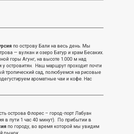
урсия
по острову Бали на весь день. Мы
ова — вулкан и озеро Батур и храм Бесаких.
й горы Агунг, на высоте 1.000 м над
 у островитян. Наш маршрут проходит почти
ый тропический сад, полюбуемся на рисовые
одегустируем ароматные чаи и кофе. Нас
сть острова Флорес – город-порт Лабуан
 в пути 1 час 40 минут). По прибытии в
сия
по городу, во время которой мы увидим
й рынок.