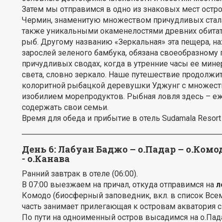
Затем мы отправимся в одно из знаковых мест остр
Чермин, знаменитую множеством причудливых стала
также уникальными окаменелостями древних обитате
рыб. Другому названию «Зеркальная» эта пещера, н
зарослей зеленого бамбука, обязана своеобразному
причудливых сводах, когда в утренние часы ее мин
света, словно зеркало. Наше путешествие продолжи
колоритной рыбацкой деревушки Уджунг с множество
изобилием морепродуктов. Рыбная ловля здесь – е
содержать свои семьи.
Время для обеда и прибытие в отель Sudamala Resor
День 6:
Лабуан Баджо – о.Падар – о.Комо
- о.Канава
Ранний завтрак в отеле (06:00).
В 07:00 выезжаем на причал, откуда отправимся на
л
Комодо (биосферный заповедник, вкл. в список Вс
часть занимает прилегающая к островам акватория
По пути на одноименный остров высадимся на о.Пада