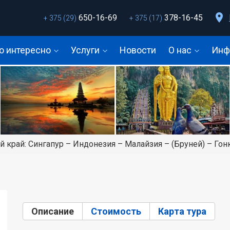
650-16-69
378-16-45
+ 375 (29)
+ 375 (17)
о интересно
Услуги
Новости
О нас
Инф
 край: Сингапур – Индонезия – Малайзия – (Бруней) – Гонк
Описание
(активная вкладка)
Стоимость
Карта тура