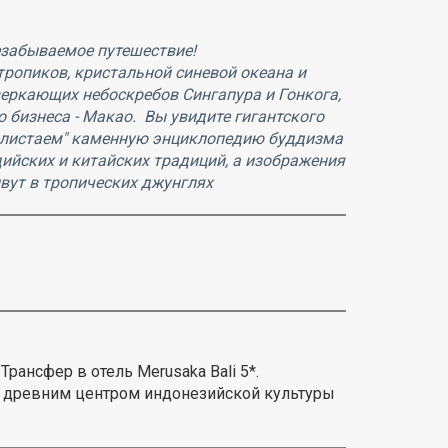
езабываемое путешествие!
тропиков, кристальной синевой океана и
веркающих небоскребов Сингапура и Гонкога,
 бизнеса - Макао. Вы увидите гигантского
полистаем" каменную энциклопедию буддизма
дийских и китайских традиций, а изображения
вут в тропических джунглях
Трансфер в отель Merusaka Bali 5*.
я древним центром индонезийской культуры