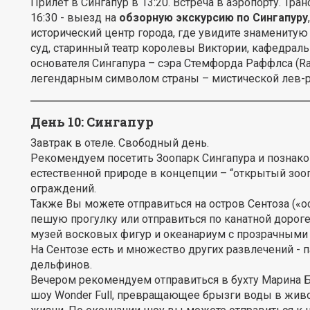
Прилет в Сингапур в 13:20. Встреча в аэропорту. Тран
16:30 - выезд на
обзорную экскурсию по Сингапуру
исторический центр города, где увидите знамениту
суд, старинный театр королевы Виктории, кафедрал
основателя Сингапура – сэра Стемфорда Раффлса (Raff
легендарным символом страны – мистической лев-
День 10: Сингапур
Завтрак в отеле. Свободный день.
Рекомендуем посетить Зоопарк Сингапура и познаком
естественной природе в концепции – “открытый зооп
ограждений.
Также Вы можете отправиться на остров Сентоза («
пешую прогулку или отправиться по канатной дороге
музей восковых фигур и океанариум с прозрачными 
На Сентозе есть и множество других развлечений - па
дельфинов.
Вечером рекомендуем отправиться в бухту Марина Бэ
шоу Wonder Full, превращающее брызги воды в жив