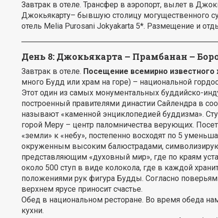
Завтрак в отеле. Трансфер в аэропорт, вылет в Джок
Джокьякарту– бывшую столицу могущественного султ
отель Melia Purosani Jokyakarta 5*. Размещение и отд
День 8:
Джокьякарта – Прамбанан – Бор
Завтрак в отеле.
Посещение всемирно известного 
много Будд или храм на горе) – национальной гордо
Этот один из самых монументальных буддийско-индуис
построенный правителями династии Сайлендра в соо
называют «каменной энциклопедией буддизма». Ступ
горой Меру – центр паломничества верующих. Посет
«земли» к «небу», постепенно восходят по 5 умен
окруженным высоким балюстрадами, символизирую
представляющим «духовный мир», где по краям уста
около 500 ступ в виде колокола, где в каждой хран
положениями рук фигура Будды. Согласно поверьям 
верхнем ярусе приносит счастье.
Обед в национальном ресторане. Во время обеда н
кухни.