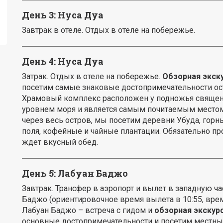
День 3:
Нуса Дуа
Завтрак в отеле. Отдых в отеле на побережье.
День 4: Нуса Дуа
Затрак. Отдых в отеле на побережье.
Обзорная экск
посетим самые знаковые достопримечательности остр
Храмовый комплекс расположен у подножья священно
уровнем моря и является самым почитаемым местом
через весь остров, мы посетим деревни Убуда, горн
поля, кофейные и чайные плантации. Обязательно пр
ждет вкусный обед.
День 5:
Лабуан Баджо
Завтрак. Трансфер в аэропорт и вылет в западную ча
Баджо (ориентировочное время вылета в 10:55, время
Лабуан Баджо – встреча с гидом и
обзорная экскур
основные достопримечательности и посетим местны