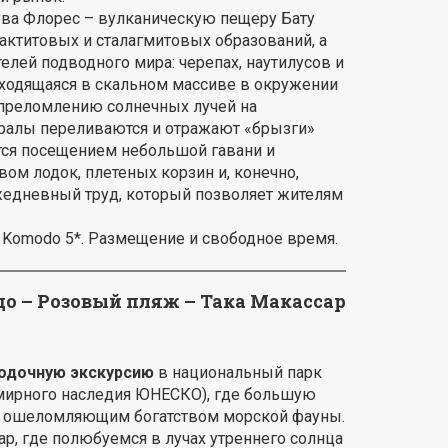
ова Флорес – вулканическую пещеру Бату
ктитовых и сталагмитовых образований, а
лей подводного мира: черепах, наутилусов и
аходящаяся в скальном массиве в окружении
 преломлению солнечных лучей на
ералы переливаются и отражают «брызги»
тся посещением небольшой гавани и
м лодок, плетеных корзин и, конечно,
жедневный труд, который позволяет жителям
t Komodo 5*. Размещение и свободное время.
до – Розовый пляж – Така Макассар
одочную экскурсию
в национальный парк
емирного наследия ЮНЕСКО), где большую
 с ошеломляющим богатством морской фауны.
р, где полюбуемся в лучах утреннего солнца