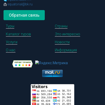
📩
equatorial@bk.ru
Обратная связь
Туры
Страны
Каталог туров
Это интересно
Услуги
Новости
О нас
Информация