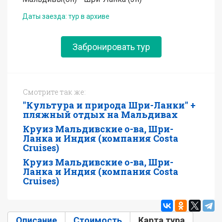
Даты заезда: тур в архиве
Забронировать тур
Смотрите так же:
"Культура и природа Шри-Ланки" +
пляжный отдых на Мальдивах
Круиз Мальдивские о-ва, Шри-
Ланка и Индия (компания Costa
Сruises)
Круиз Мальдивские о-ва, Шри-
Ланка и Индия (компания Costa
Сruises)
Описание
Стоимость
Карта тура
(активн