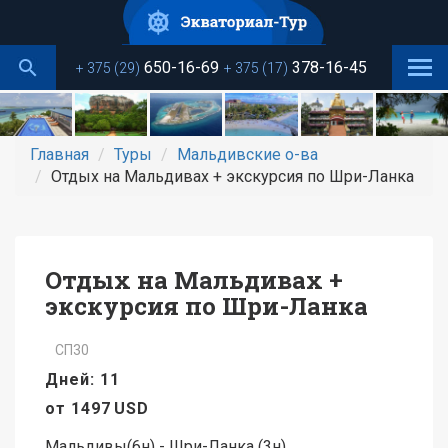
Перейти
к
основному
650-16-69
378-16-45
+ 375 (29)
+ 375 (17)
содержанию
Главная
Туры
Мальдивские о-ва
Отдых на Мальдивах + экскурсия по Шри-Ланка
Отдых на Мальдивах +
экскурсия по Шри-Ланка
СП30
Дней: 11
от
1497
USD
Мальдивы(6н) - Шри-Ланка (3н)