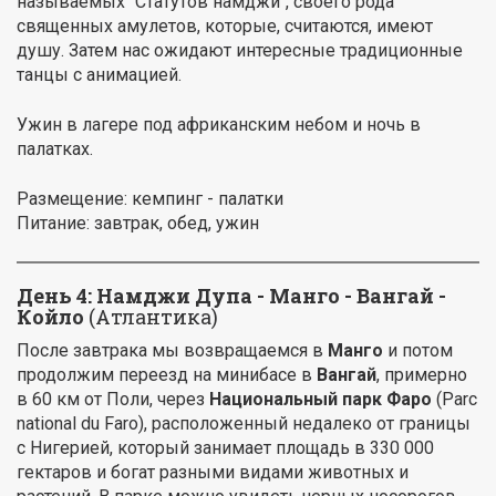
называемых "Статутов намджи", своего рода
священных амулетов, которые, считаются, имеют
душу. Затем нас ожидают интересные традиционные
танцы с анимацией.
Ужин в лагере под африканским небом и ночь в
палатках.
Размещение: кемпинг - палатки
Питание: завтрак, обед, ужин
День 4: Намджи Дупа - Манго - Вангай -
Койло
(Атлантика)
После завтрака мы возвращаемся в
Манго
и потом
продолжим переезд на минибасе в
Вангай
, примерно
в 60 км от Поли, через
Национальный парк Фаро
(Parc
national du Faro), расположенный недалеко от границы
с Нигерией, который занимает площадь в 330 000
гектаров и богат разными видами животных и