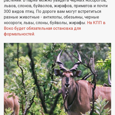
растений. В парке можно увидеть черных носорогов,
львов, слонов, буйволов, жирафов, приматов и почти
300 видов птиц. По дороге вам могут встретиться
разные животные - антилопы, обезьяны, черные
носороги, львы, слоны, буйволы, жирафы.
На КПП в
Воко будет обязательная остановка для
формальностей.