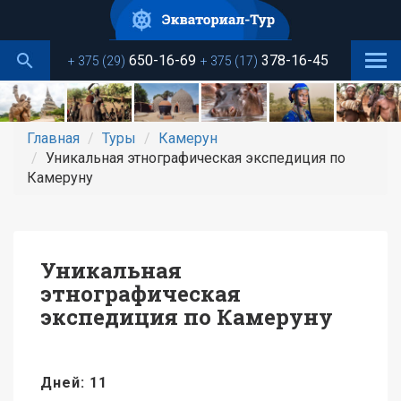
Перейти
к
основному
650-16-69
378-16-45
+ 375 (29)
+ 375 (17)
содержанию
Главная
Туры
Камерун
Уникальная этнографическая экспедиция по
Камеруну
Уникальная
этнографическая
экспедиция по Камеруну
Дней: 11