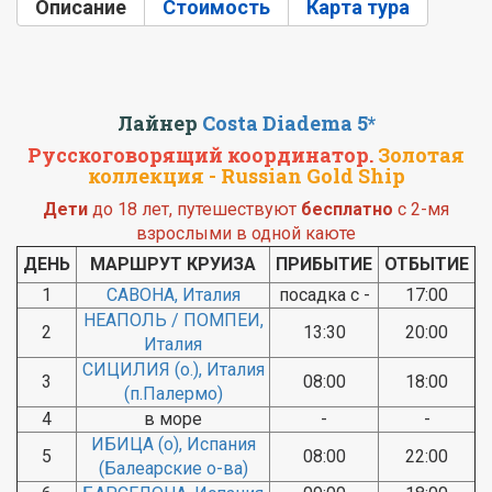
Описание
(активная вкладка)
Стоимость
Карта тура
Лайнер
Costa Diadema 5*
Русскоговорящий координатор.
Золотая
коллекция - Russian Gold Ship
Дети
до 18 лет, путешествуют
бесплатно
с 2-мя
взрослыми в одной каюте
ДЕНЬ
МАРШРУТ КРУИЗА
ПРИБЫТИЕ
ОТБЫТИЕ
1
САВОНА, Италия
посадка с -
17:00
НЕАПОЛЬ / ПОМПЕИ,
2
13:30
20:00
Италия
СИЦИЛИЯ (о.), Италия
3
08:00
18:00
(п.Палермо)
4
в море
-
-
ИБИЦА (о), Испания
5
08:00
22:00
(Балеарские о-ва)