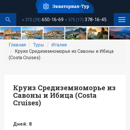
Перейти
к
основному
650-16-69
378-16-45
+ 375 (29)
+ 375 (17)
содержанию
Главная
Туры
Италия
Круиз Средиземноморье из Савоны и Ибица
(Costa Cruises)
Круиз Средиземноморье из
Савоны и Ибица (Costa
Cruises)
Дней: 8