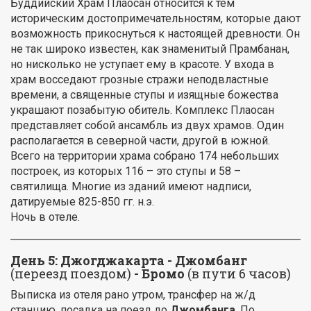
Буддийский Храм Плаосан относится к тем
историческим достопримечательностям, которые дают
возможность прикоснуться к настоящей древности. Он
не так широко известен, как знаменитый Прамбанан,
но нисколько не уступает ему в красоте. У входа в
храм восседают грозные стражи неподвластные
времени, а священные ступы и изящные божества
украшают позабытую обитель. Комплекс Плаосан
представляет собой ансамбль из двух храмов. Один
располагается в северной части, другой в южной.
Всего на территории храма собрано 174 небольших
построек, из которых 116 – это ступы и 58 –
святилища. Многие из зданий имеют надписи,
датируемые 825-850 гг. н.э.
Ночь в отеле.
День 5: Джогджакарта - Джомбанг
(переезд поездом)
- Бромо
(в пути 6 часов)
Выписка из отеля рано утром, трансфер на ж/д
станцию, посадка на поезд до
Джомбанга
. По