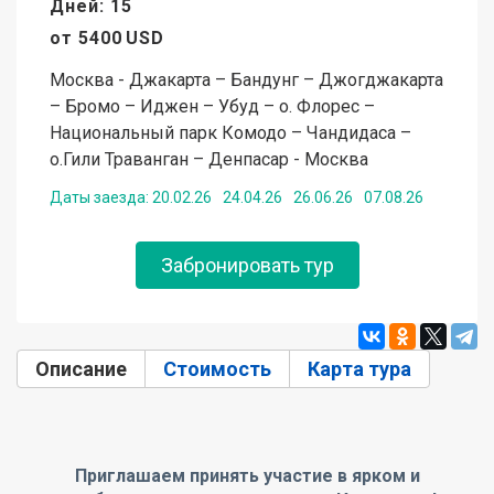
Дней: 15
от
5400
USD
Москва - Джакарта – Бандунг – Джогджакарта
– Бромо – Иджен – Убуд – о. Флорес –
Национальный парк Комодо – Чандидаса –
о.Гили Траванган – Денпасар - Москва
Даты заезда:
20.02.26
24.04.26
26.06.26
07.08.26
Забронировать тур
Описание
(активная вкладка)
Стоимость
Карта тура
Приглашаем принять участие в ярком и