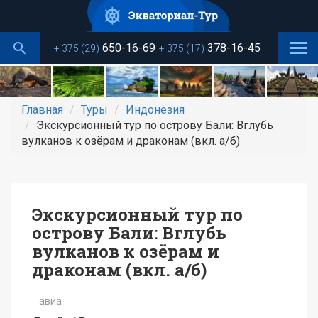
Перейти
к
основному
650-16-69
378-16-45
+ 375 (29)
+ 375 (17)
содержанию
Главная
Туры
Индонезия
Экскурсионный тур по острову Бали: Вглубь
вулканов к озёрам и драконам (вкл. а/б)
Экскурсионный тур по
острову Бали: Вглубь
вулканов к озёрам и
драконам (вкл. а/б)
авиа