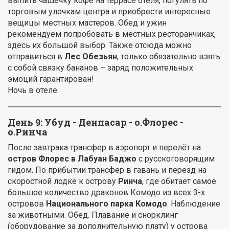
выпить чашечку кофе на террасе отеля, погулять по
торговым улочкам центра и приобрести интересные
вещицы местных мастеров. Обед и ужин
рекомендуем попробовать в местных ресторанчиках,
здесь их большой выбор. Также отсюда можно
отправиться в
Лес Обезьян
, только обязательно взять
с собой связку бананов – заряд положительных
эмоций гарантирован!
Ночь в отеле.
День 9: Убуд - Денпасар - о.Флорес -
о.Ринча
После завтрака трансфер в аэропорт и перелёт на
остров Флорес в Лабуан Баджо
с русскоговорящим
гидом. По прибытии трансфер в гавань и перезд на
скоростной лодке к острову
Ринча
, где обитает самое
большое количество драконов Комодо из всех 3-х
островов
Национального парка Комодо
. Наблюдение
за животными. Обед. Плавание и снорклинг
(оборудование за дополнительную плату) у острова