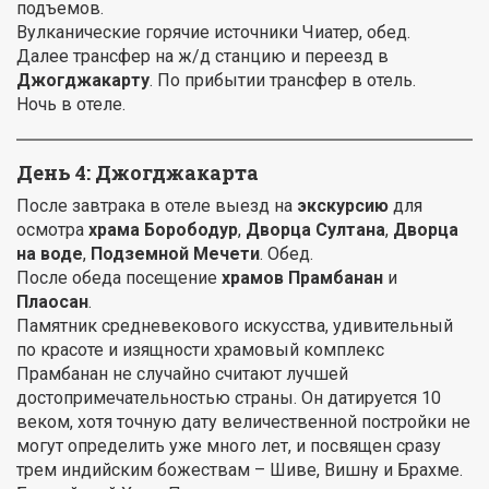
подъемов.
Вулканические горячие источники Чиатер, обед.
Далее трансфер на ж/д станцию и переезд в
Джогджакарту
. По прибытии трансфер в отель.
Ночь в отеле.
День 4: Джогджакарта
После завтрака в отеле выезд на
экскурсию
для
осмотра
храма Борободур
,
Дворца Султана
,
Дворца
на воде
,
Подземной Мечети
. Обед.
После обеда посещение
храмов Прамбанан
и
Плаосан
.
Памятник средневекового искусства, удивительный
по красоте и изящности храмовый комплекс
Прамбанан не случайно считают лучшей
достопримечательностью страны. Он датируется 10
веком, хотя точную дату величественной постройки не
могут определить уже много лет, и посвящен сразу
трем индийским божествам – Шиве, Вишну и Брахме.