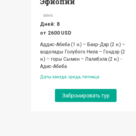
Эфиопии
авиа
Дней: 8
от
2600
USD
Аддис-Абеба (1 н.) – Бахр-Дар (2 н.) –
водопады Голубого Нила – Гондэр (2
н.) – горы Сымен – Лалибэла (2 н.) -
Адис-Абеба
Даты заезда: среда, пятница
Забронировать тур