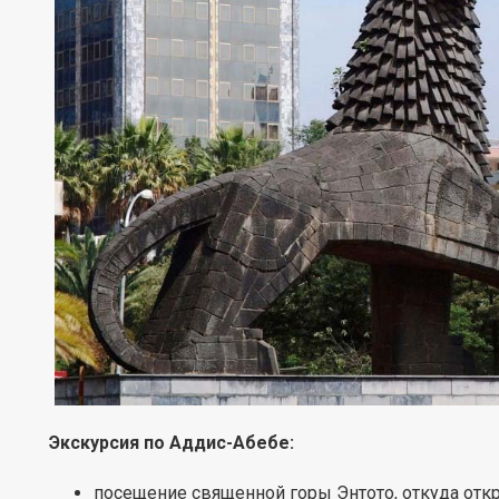
Экскурсия по Аддис-Абебе:
посещение священной горы Энтото, откуда отк