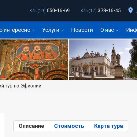
650-16-69
378-16-45
+ 375 (29)
+ 375 (17)
о интересно
Услуги
Новости
О нас
Инф
ий тур по Эфиопии
Описание
(активная вкладка)
Стоимость
Карта тура