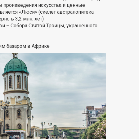
ы произведения искусства и ценные
является «Люси» (скелет австралопитека
но в 3,2 млн. лет)
ви – Собора Святой Троицы, украшенного
им базаром в Африке