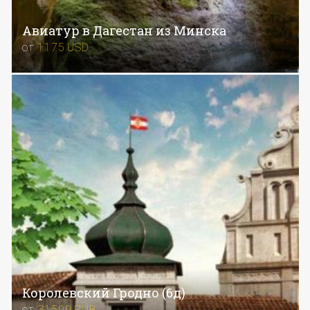
Авиатур в Дагестан из Минска
от
1175
USD
Ко­ро­лев­ский Грод­но (6д)
от
31500
RUB