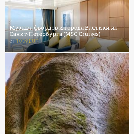
Музыка фьордов и города Балтики из
Санкт-Петербурга (MSC Cruises)
от
1039
EUR