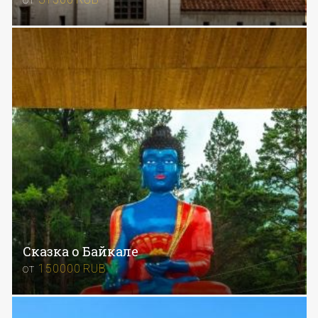
Сказка о Байкале
от
150000
RUB