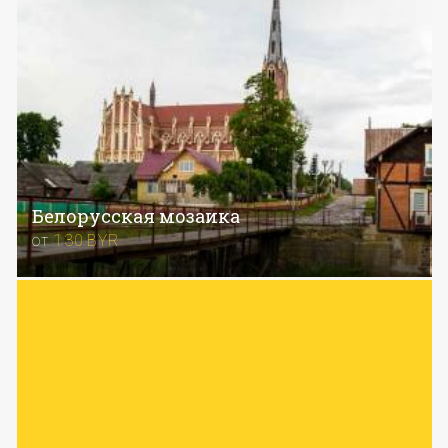
Белорусская мозаика
от
130
BYR