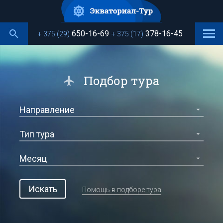
Перейти
к
основному
650-16-69
378-16-45
+ 375 (29)
+ 375 (17)
содержанию
Подбор тура
Искать
Помощь в подборе тура