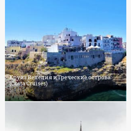
Круиз Венеция и Греческие острова
(Costa Cruises)
от
671
EUR