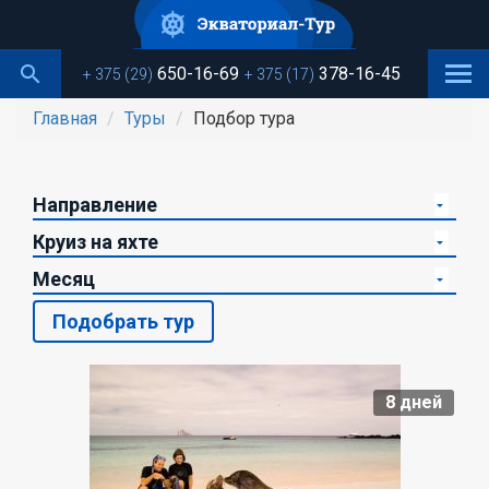
Перейти
к
основному
650-16-69
378-16-45
+ 375 (29)
+ 375 (17)
содержанию
Главная
Туры
Подбор тура
Подобрать тур
8
дней