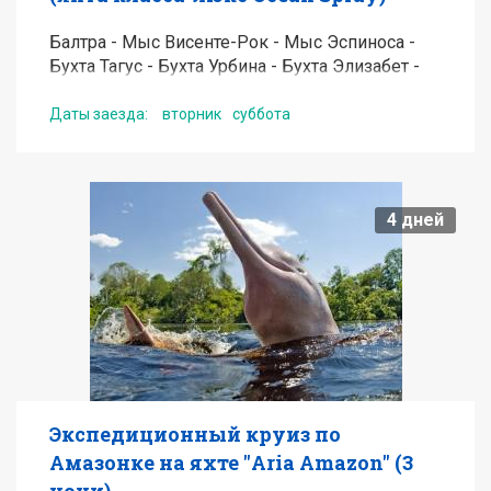
Балтра - Мыс Висенте-Рок - Мыс Эспиноса -
Бухта Тагус - Бухта Урбина - Бухта Элизабет -
Мыс Морено - Станция Чарльза Дарвина -
Высокогорье острова Санта-Крус - Пласа-Сур -
Даты заезда:
вторник
суббота
Санта-Фе - Мыс Суарес - Бухта Гарднер - Сан-
Кристобаль
от
6550
USD
4
дней
Подробнее
Получить консультацию по туру
Экспедиционный круиз по
Амазонке на яхте "Aria Amazon" (3