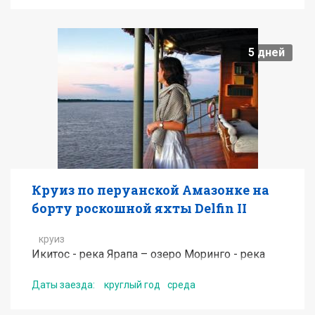
Прогулка По Джунглям - Центр Спасения
Ламантинов - Икитос
от
5500
USD
5
дней
Подробнее
Получить консультацию по туру
Круиз по перуанской Амазонке на
борту роскошной яхты Delfin II
круиз
Икитос - река Ярапа – озеро Моринго - река
Мараньон – река Янаяку - Пукате - Икитос
Даты заезда:
круглый год
среда