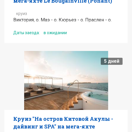
мега-яхте Le Bougainville (Ponant)
круиз
Виктория, о. Маэ - о. Кюрьез - о. Праслен - о.
Арид - Атолл Пуавр - о. Альфонс - о.
Ассампшен - атолл Космоледо - о. Астов - о.
Даты заезда:
в ожидании
Дерош - о. Ла Диг - Витория, о. Маэ
от
6650
EUR
5
дней
Подробнее
Получить консультацию по туру
Круиз "На остров Китовой Акулы -
дайвинг и SPA" на мега-яхте