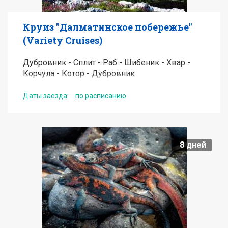
Круиз "Далматинское побережье"
(Variety Cruises)
Дубровник - Сплит - Раб - Шибеник - Хвар -
Корчула - Котор - Дубровник
Даты заезда:
по расписанию
от
2000
EUR
8
дней
Подробнее
Получить консультацию по туру