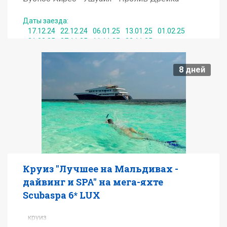
Антарктический полуостров и Южные
Шетландские острова - Пролив Дрейка -
Даты заезда:
17.12.24
22.12.24
06.01.25
13.01.25
01.02.25
Ушуайя - Буэнос-Айрес
21.02.25
07.11.25
11.11.25
22.11.25
8
дней
от
7050
EUR
Подробнее
Получить консультацию по туру
Круиз "Лучшее на Мальдивах -
дайвинг и SPA" на мега-яхте
Scubaspa 6* LUX
круиз