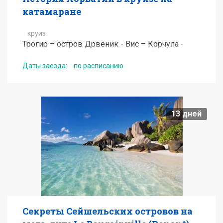
катамаране
круиз
Трогир – остров Дрвеник - Вис – Корчула -
Паклинские острова – Стари Град (остров
Хвар) - Солта – Трогир
Даты заезда:
по расписанию
от
1020
EUR
13
дней
Подробнее
Получить консультацию по туру
Секреты Сейшельских островов на