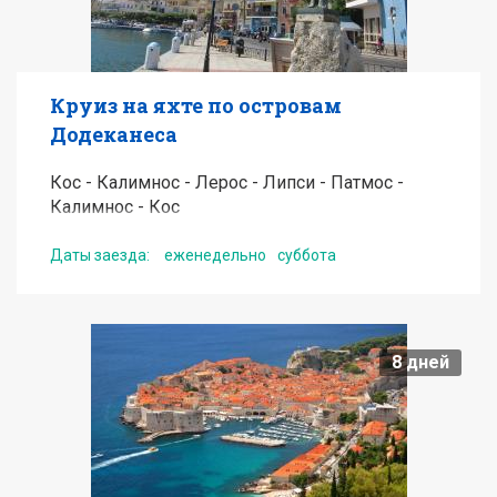
Круиз на яхте по островам
Додеканеса
Кос - Калимнос - Лерос - Липси - Патмос -
Калимнос - Кос
Даты заезда:
еженедельно
суббота
от
650
EUR
8
дней
Подробнее
Получить консультацию по туру