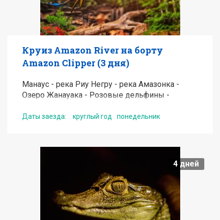
Круиз Amazon River на борту
Amazon Clipper (3 дня)
Манаус - река Риу Негру - река Амазонка -
Озеро Жанауака - Розовые дельфины -
Рыбалка на пиранью - Озеро Жанауари -
Встреча рек Риу-Негру и Солимоеш - Манаус
Даты заезда:
круглый год
понедельник
от
708
USD
4
дней
Подробнее
Получить консультацию по туру