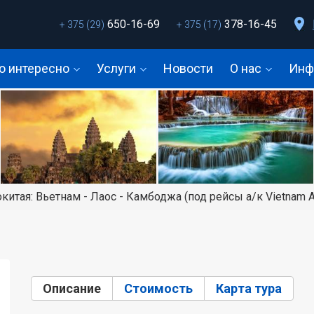
650-16-69
378-16-45
+ 375 (29)
+ 375 (17)
о интересно
Услуги
Новости
О нас
Инф
итая: Вьетнам - Лаос - Камбоджа (под рейсы а/к Vietnam Ai
Описание
(активная вкладка)
Стоимость
Карта тура