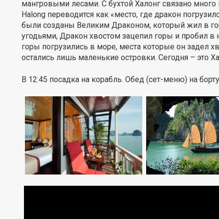
мангровыми лесами. С бухтой Халонг связано много 
Halong переводится как «место, где дракон погрузилс
были созданы Великим Драконом, который жил в го
угодьями, Дракон хвостом зацепил горы и пробил в н
горы погрузились в море, места которые он задел х
остались лишь маленькие островки. Сегодня – это Ха
В 12:45 посадка на корабль. Обед (сет-меню) на борту