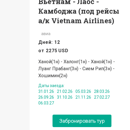
Вьетнам - Лаос -
Камбоджа (под рейсы
а/к Vietnam Airlines)
авиа
Дней: 12
от
2275
USD
Ханой(1н) - Халонг(1н) - Ханой(1н) -
Луанг Прабанг(3н) - Сием Рип(3н) -
Хошимин(2н)
Даты заезда:
31.01.26
21.02.26
05.03.26
28.03.26
26.09.26
31.10.26
21.11.26
27.02.27
06.03.27
Забронировать тур