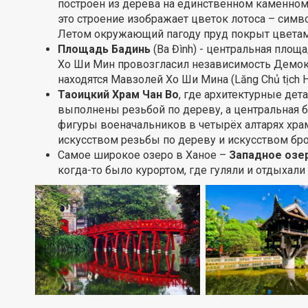
построен из дерева на единственном каменном
это строение изображает цветок лотоса – симв
Летом окружающий пагоду пруд покрыт цветам
Площадь Бадинь
(Ba Đình) - центральная площа
Хо Ши Мин провозгласил независимость Демок
находятся Мавзолей Хо Ши Мина (Lăng Chủ tịch Hồ
Таоицкий Храм Чан Во
, где архитектурные де
выполнены резьбой по дереву, а центральная б
фигуры военачальников в четырёх алтарях храм
искусством резьбы по дереву и искусством бро
Самое широкое озеро в Ханое –
Западное озе
когда-то было курортом, где гуляли и отдыхали