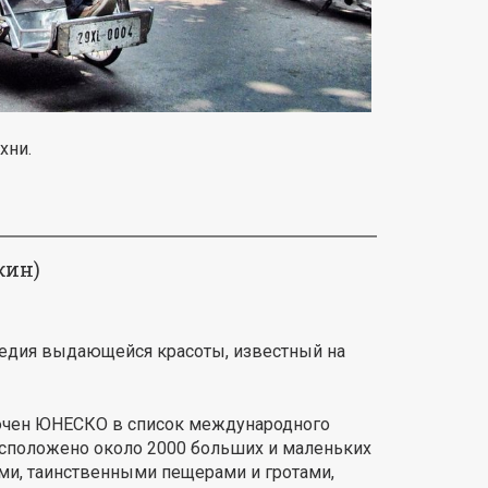
хни.
жин)
ледия выдающейся красоты, известный на
лючен ЮНЕСКО в список международного
расположено около 2000 больших и маленьких
и, таинственными пещерами и гротами,