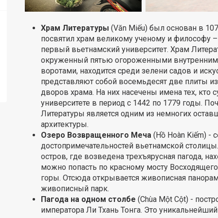
Храм Литературы
(Văn Miếu) был основан в 107
посвятил храм великому ученому и философу –
первый вьетнамский университет. Храм Литера
окруженный пятью огороженными внутренним
воротами, находится среди зелени садов и иск
представляют собой восемьдесят две плиты из 
дворов храма. На них насечены имена тех, кто 
университете в период с 1442 по 1779 годы. По
Литературы является одним из немногих оста
архитектуры.
Озеро Возвращенного Меча
(Hồ Hoàn Kiếm) - 
достопримечательностей вьетнамской столицы.
остров, где возведена трехъярусная пагода, на
можно попасть по красному мосту Восходящего
горы. Отсюда открывается живописная панора
живописный парк.
Пагода на одном столбе
(Chùa Một Cột) - пост
императора Ли Тхань Тонга. Это уникальнейший