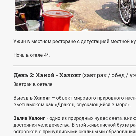
Ужин в местном ресторане с дегустацией местной ку
Ночь в отеле 4*.
День 2: Ханой - Халонг
(завтрак / обед / у
Завтрак в оетеле.
Выезд в
Халонг
– объект мирового природного нас
вьетнамском как «Дракон, спускающийся в море».
Залив Халонг
- одно из природных чудес света, вк
достояния человечества. В этой живописной бухте 
островков с причудливыми скальными образованиям