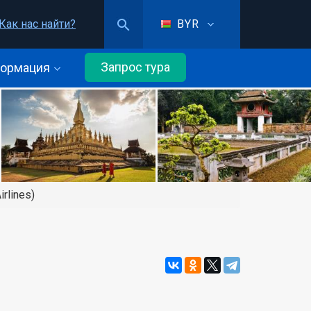
Как нас найти?
BYR
Запрос тура
ормация
rlines)