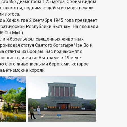
 столбе диаметром 1,25 метра. Своим видом
ол чистоты, поднимающейся из моря печали.
и лотоса.
дь Ханоя, где 2 сентября 1945 года президент
ратической Республики Вьетнам. На площади
 Chí Minh).
тали и барельефы священных животных
ронзовая статуя Святого богатыря Чан Во и
а отлиты из бронзы. Вас познакомят с
нзового литья во Вьетнаме в 19 веке.
ро
с его живописными берегами, которое
 вьетнамские короли.