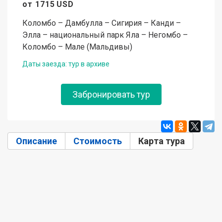
от
1715
USD
Коломбо – Дамбулла – Сигирия – Канди –
Элла – национальный парк Яла – Негомбо –
Коломбо – Мале (Мальдивы)
Даты заезда: тур в архиве
Забронировать тур
Описание
Стоимость
Карта тура
(активн