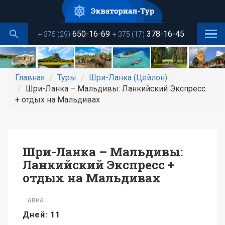
Перейти
к
основному
650-16-69
378-16-45
+ 375 (29)
+ 375 (17)
содержанию
Главная
Туры
Шри-Ланка (Цейлон)
Шри-Ланка – Мальдивы: Ланкийский Экспресс
+ отдых на Мальдивах
Шри-Ланка – Мальдивы:
Ланкийский Экспресс +
отдых на Мальдивах
авиа
Дней: 11