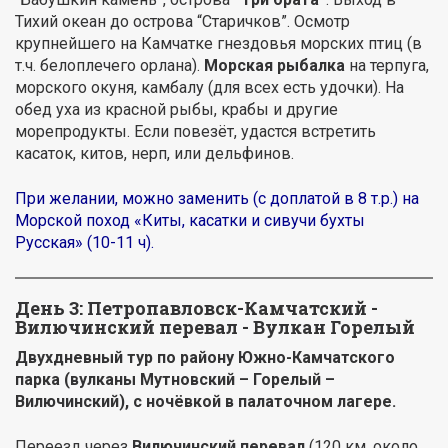
Тихий океан до острова “Старичков”. Осмотр
крупнейшего на Камчатке гнездовья морских птиц (в
т.ч. белоплечего орлана).
Морская рыбалка
на терпуга,
морского окуня, камбалу (для всех есть удочки). На
обед уха из красной рыбы, крабы и другие
морепродукты. Если повезёт, удастся встретить
касаток, китов, нерп, или дельфинов.
При желании, можно заменить (с доплатой в 8 т.р.) на
Морской поход «Киты, касатки и сивучи бухты
Русская» (10-11 ч).
День 3: Петропавловск-Камчатский -
Вилючинский перевал - Вулкан Горелый
Двухдневный тур по району Южно-Камчатского
парка (вулканы Мутновский – Горелый –
Вилючинский), с ночёвкой в палаточном лагере.
Переезд через
Вилючинский перевал
(120 км, около