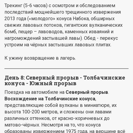
Трекинг (5-6 часов) с осмотром и обследованием
последствий мощнейшего трещинного извержения
2013 года («молодого» конуса Набока, обширных
свежих лавовых потоков, гигантских вулканических
бомб, пещер – лавоводов, каменных изваяний и
нагромождений застывшей лавы). Обед - перекус
устроим на чёрных застывших лавовых плитах.
К ужину возвращение в лагерь.
День 8: Северный прорыв - Толбачинские
конуса - Южный прорыв
Поездка на автомобиле на
Северный прорыв
.
Восхождение на Толбачинские конуса
,
представляющие собой вулканы в миниатюре, их
высота 100-200 метров, и сложены они лавами
различных оттенков, от красно-коричневых до
матово-чёрных. Несмотря на то, что конуса
образованы извержением 1975 года, на вершине всё