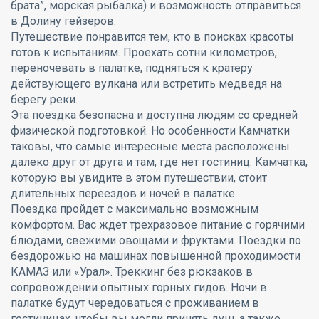
брата”, морская рыбалка) и возможность отправиться
в Долину гейзеров.
Путешествие понравится тем, кто в поисках красоты
готов к испытаниям. Проехать сотни километров,
переночевать в палатке, подняться к кратеру
действующего вулкана или встретить медведя на
берегу реки.
Эта поездка безопасна и доступна людям со средней
физической подготовкой. Но особенности Камчатки
таковы, что самые интересные места расположены
далеко друг от друга и там, где нет гостиниц. Камчатка,
которую вы увидите в этом путешествии, стоит
длительных переездов и ночей в палатке.
Поездка пройдет с максимально возможным
комфортом. Вас ждет трехразовое питание с горячими
блюдами, свежими овощами и фруктами. Поездки по
бездорожью на машинах повышенной проходимости
КАМАЗ или «Урал». Треккинг без рюкзаков в
сопровождении опытных горных гидов. Ночи в
палатке будут чередоваться с проживанием в
гостиницах, чтобы вы могли принять душ, а также