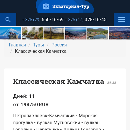
Перейти
к
основному
650-16-69
378-16-45
+ 375 (29)
+ 375 (17)
содержанию
Главная
Туры
Россия
Классическая Камчатка
Классическая Камчатка
авиа
Дней: 11
от
198750
RUB
Петропавловск-Камчатский - Морская
прогулка - вулкан Мутновский - вулкан
Горелый - Паратунка - Долина Гейзеров -