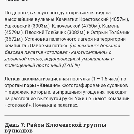
По дороге, в ясную погоду открывается вид на
высочайшие вулканы Камчатки: Крестовский (4057м.),
Ушковский (3903м.), Ключевской (4750м.), Камень
(4579м.), Плоский Толбачик (3082м.) и Острый Толбачик
(3672м.). Установка палаточного лагеря на территории
кемпинга «Лавовый поток».
(на кемпинге большая
базовая палатка «столовая - каюткомпания» с
дровяной печью, водопроводный умывальник и
полноценный проточный ДУШ !!!)
Легкая акклиматизационная прогулка (1 – 1.5 часа) по
отрогам
горы «Клешня»
. Фотографирование сусликов
– евражек, которые, выпрашивая угощения, подходят
на расстояние вытянутой руки. Ужин в «кают компании
- столовой». Ночевка в палатках.
День 7: Район Ключевской группы
вулканов