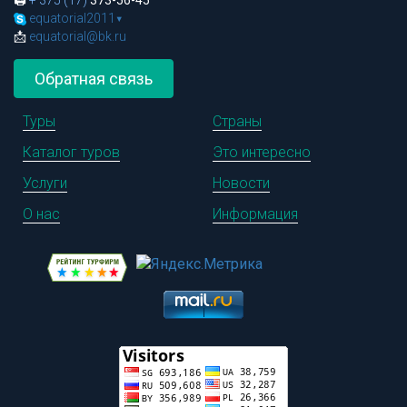
🖨
+ 375 (17)
373-56-45
equatorial2011
▾
📩
equatorial@bk.ru
Обратная связь
Туры
Страны
Каталог туров
Это интересно
Услуги
Новости
О нас
Информация