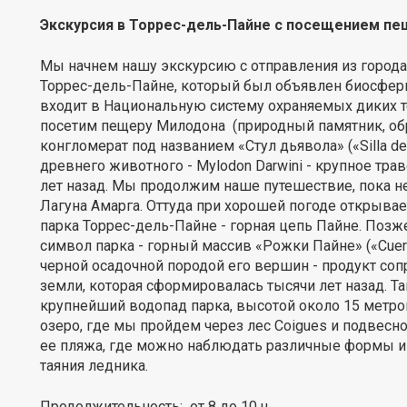
Экскурсия в Торрес-дель-Пайне с посещением п
Мы начнем нашу экскурсию с отправления из города
Торрес-дель-Пайне, который был объявлен биосфе
входит в Национальную систему охраняемых диких т
посетим пещеру Милодона (природный памятник, об
конгломерат под названием «Стул дьявола» («Silla de
древнего животного - Mylodon Darwini - крупное тр
лет назад. Мы продолжим наше путешествие, пока не
Лагуна Амарга. Оттуда при хорошей погоде открывае
парка Торрес-дель-Пайне - горная цепь Пайне. Позж
символ парка - горный массив «Рожки Пайне» («Cuern
черной осадочной породой его вершин - продукт соп
земли, которая сформировалась тысячи лет назад. Т
крупнейший водопад парка, высотой около 15 метро
озеро, где мы пройдем через лес Coigues и подвесно
ее пляжа, где можно наблюдать различные формы и 
таяния ледника.
Продолжительность: от 8 до 10 ч.