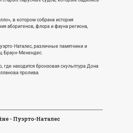
ло», в котором собрана история
ия аборигенов, флора и фауна региона,
эрто-Наталес, различные памятники и
ец Браун-Менендес.
, где находится бронзовая скульптура Дона
елланова пролива.
йне - Пуэрто-Наталес