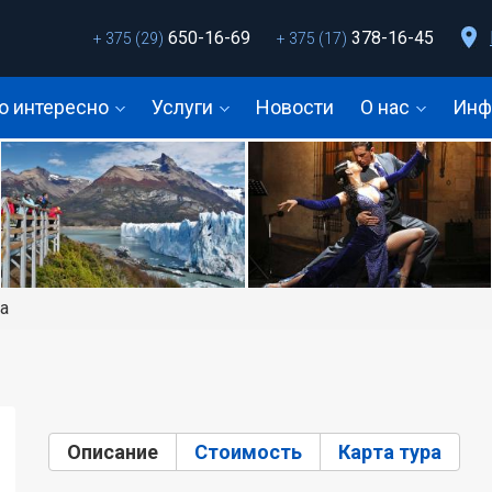
650-16-69
378-16-45
+ 375 (29)
+ 375 (17)
о интересно
Услуги
Новости
О нас
Инф
а
Описание
(активная вкладка)
Стоимость
Карта тура