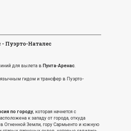
 - Пуэрто-Наталес
линий для вылета в
Пунта-Аренас
.
оязычным гидом и трансфер в Пуэрто-
рсия по городу
, которая начнется с
сположена к западу от города, откуда
ов Огненной Земли, гору Сармьенто и южную
ки старых парусных судов, которые садились