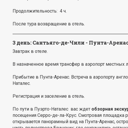
Продолжительность: 4 ч.
После тура возвращение в отель.
3 день: Сантьяго-де-Чили - Пунта-Аренас
Завтрак в отеле.
В назначенное время трансфер в аэропорт местных 
Прибытие в Пунта-Аренас. Встреча в аэропорту англ
Наталес.
Регистрация и заселение в отель.
По пути в Пуэрто-Наталес вас ждет
обзорная экску
посещения Серро-де-ла-Крус. Смотровая площадка ра
открывается панорамный вид на Пунта-Аренас, остр
часть полуострова Брансуик; где сохранились остан