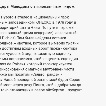
ещеры Милодона с англоязычным гидом.
 Пуэрто-Наталес в национальный парк
рным заповедником ЮНЕСКО в 1978 году и
ерриторий штата Чили. По пути в парк мы
разованный тремя пещерами) и скалистый
l Diablo»). Там были найдены останки
авоядное животное, которое вымерло тысячи
 достигнем входных ворот парка - сектора
тся чудесный вид на визитную карточку
е мы остановимся, чтобы оценить еще один
os de Paine»), который характеризуется
рикосновения с магмой внутренней части
акже мы посетим «Сальто Гранде» -
в. Нашей последней остановкой будет Серое
й мост через реку Пинго, чтобы добраться до
тона плавающих в озере айсбергов - продукт