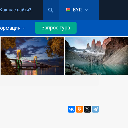
Как нас найти?
BYR
Запрос тура
ормация